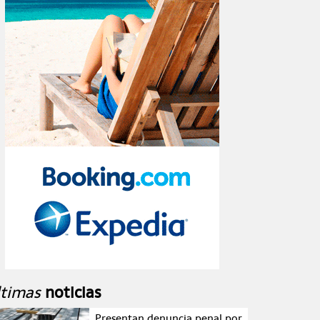
ltimas
noticias
Presentan denuncia penal por