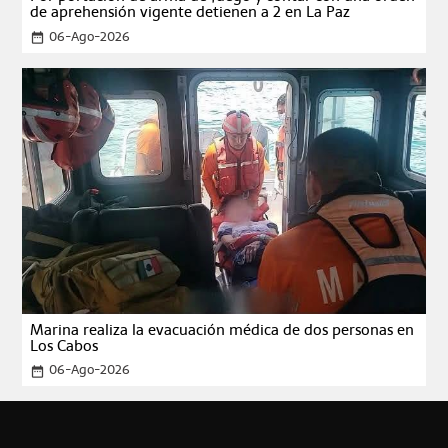
de aprehensión vigente detienen a 2 en La Paz
06-Ago-2026
date_range
Marina realiza la evacuación médica de dos personas en
Los Cabos
06-Ago-2026
date_range