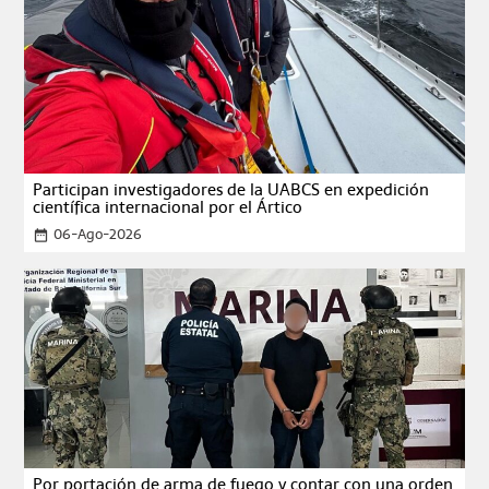
Participan investigadores de la UABCS en expedición
científica internacional por el Ártico
06-Ago-2026
date_range
Por portación de arma de fuego y contar con una orden