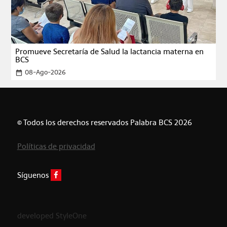
Promueve Secretaría de Salud la lactancia materna en
BCS
08-Ago-2026
date_range
© Todos los derechos reservados Palabra BCS 2026
Políticas de privacidad
Síguenos
developed StyleOne