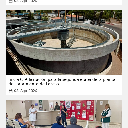
08-Ago-2026
date_range
Inicia CEA licitación para la segunda etapa de la planta
de tratamiento de Loreto
08-Ago-2026
date_range