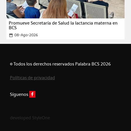
Promueve Secretaría de Salud la lactancia materna en
BCS
08-Ago-2026
date_range
© Todos los derechos reservados Palabra BCS 2026
Políticas de privacidad
Síguenos
developed StyleOne