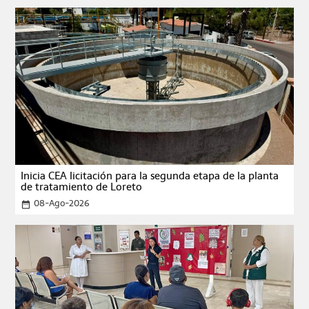
Inicia CEA licitación para la segunda etapa de la planta
de tratamiento de Loreto
08-Ago-2026
date_range