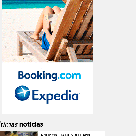
ltimas
noticias
Anuncia UABCS su Feria