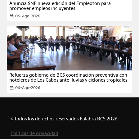
Anuncia SNE nueva edición del Empleotón para
promover empleos incluyentes
06-Ago-2026
date_range
Refuerza gobierno de BCS coordinación preventiva con
hoteleros de Los Cabos ante lluvias y ciclones tropicales
06-Ago-2026
date_range
© Todos los derechos reservados Palabra BCS 2026
Políticas de privacidad