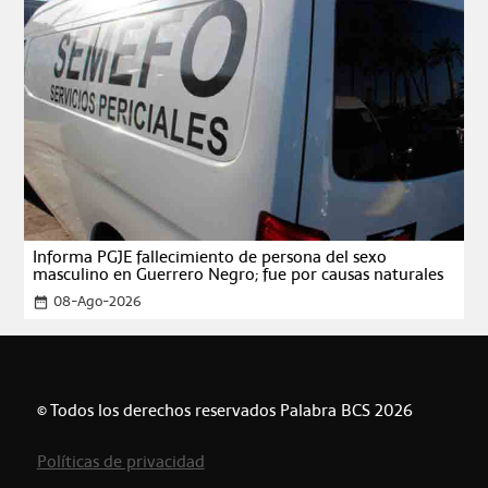
Informa PGJE fallecimiento de persona del sexo
masculino en Guerrero Negro; fue por causas naturales
08-Ago-2026
date_range
© Todos los derechos reservados Palabra BCS 2026
Políticas de privacidad