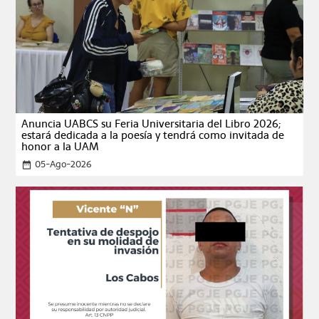
Anuncia UABCS su Feria Universitaria del Libro 2026;
estará dedicada a la poesía y tendrá como invitada de
honor a la UAM
05-Ago-2026
date_range