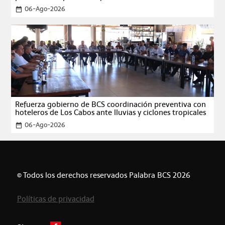
06-Ago-2026
date_range
Refuerza gobierno de BCS coordinación preventiva con
hoteleros de Los Cabos ante lluvias y ciclones tropicales
06-Ago-2026
date_range
© Todos los derechos reservados Palabra BCS 2026
Políticas de privacidad