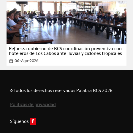
Refuerza gobierno de BCS coordinación preventiva con
hoteleros de Los Cabos ante lluvias y ciclones tropicales
06-Ago-2026
date_range
© Todos los derechos reservados Palabra BCS 2026
Políticas de privacidad
Síguenos