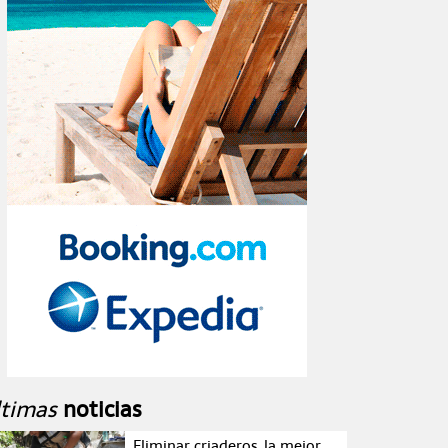
ltimas
noticias
Eliminar criaderos, la mejor