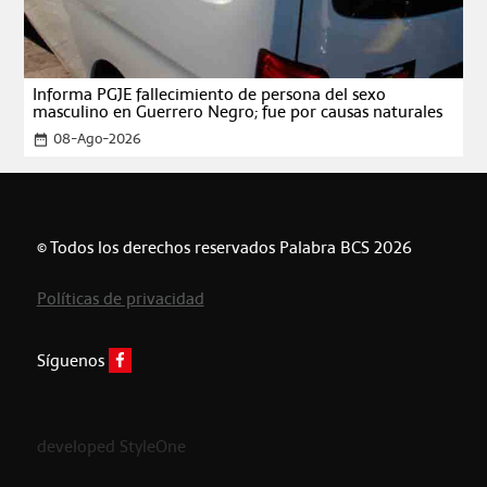
Informa PGJE fallecimiento de persona del sexo
masculino en Guerrero Negro; fue por causas naturales
08-Ago-2026
date_range
© Todos los derechos reservados Palabra BCS 2026
Políticas de privacidad
Síguenos
developed StyleOne