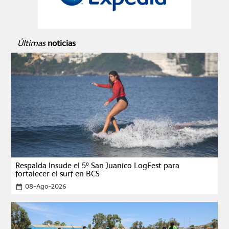
Últimas
noticias
Respalda Insude el 5º San Juanico LogFest para
fortalecer el surf en BCS
08-Ago-2026
date_range