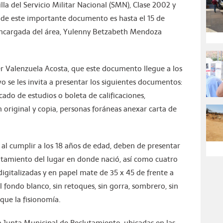
lla del Servicio Militar Nacional (SMN), Clase 2002 y
ud de este importante documento es hasta el 15 de
 encargada del área, Yulenny Betzabeth Mendoza
er Valenzuela Acosta, que este documento llegue a los
o se les invita a presentar los siguientes documentos:
cado de estudios o boleta de calificaciones,
 original y copia, personas foráneas anexar carta de
 al cumplir a los 18 años de edad, deben de presentar
utamiento del lugar en donde nació, así como cuatro
digitalizadas y en papel mate de 35 x 45 de frente a
 fondo blanco, sin retoques, sin gorra, sombrero, sin
que la fisionomía.
la Junta Municipal de Reclutamiento, ubicadas en las