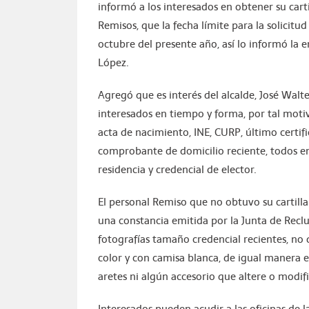
informó a los interesados en obtener su carti
Remisos, que la fecha límite para la solicit
octubre del presente año, así lo informó la
López.
Agregó que es interés del alcalde, José Walt
interesados en tiempo y forma, por tal motiv
acta de nacimiento, INE, CURP, último certifi
comprobante de domicilio reciente, todos en
residencia y credencial de elector.
El personal Remiso que no obtuvo su cartilla
una constancia emitida por la Junta de Recl
fotografías tamaño credencial recientes, no 
color y con camisa blanca, de igual manera el
aretes ni algún accesorio que altere o modifi
Interesados pueden acudir a las oficinas de 