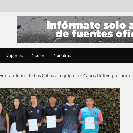
Deportes
Nación
Nosotros
yuntamiento de Los Cabos al equipo Los Cabos United por promov