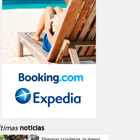
ltimas
noticias
Eliminar criaderos, la mejor