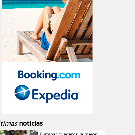
ltimas
noticias
Eliminar criaderos, la mejor