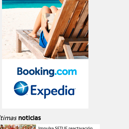
ltimas
noticias
Impulsa SETUE reactivación