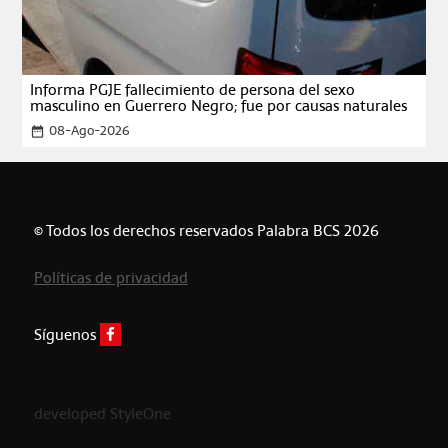
Informa PGJE fallecimiento de persona del sexo
masculino en Guerrero Negro; fue por causas naturales
08-Ago-2026
date_range
© Todos los derechos reservados Palabra BCS 2026
Políticas de privacidad
Síguenos
developed StyleOne