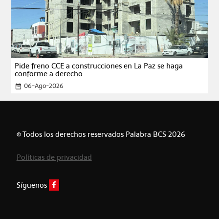
Pide freno CCE a construcciones en La Paz se haga
conforme a derecho
06-Ago-2026
date_range
© Todos los derechos reservados Palabra BCS 2026
Políticas de privacidad
Síguenos