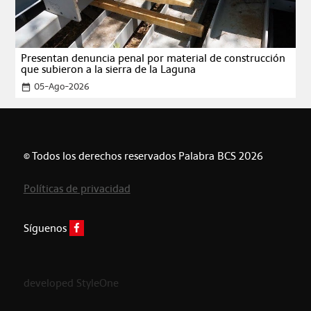
Presentan denuncia penal por material de construcción
que subieron a la sierra de la Laguna
05-Ago-2026
date_range
© Todos los derechos reservados Palabra BCS 2026
Políticas de privacidad
Síguenos
developed StyleOne