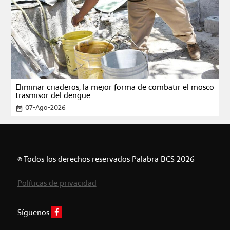
Eliminar criaderos, la mejor forma de combatir el mosco
trasmisor del dengue
07-Ago-2026
date_range
© Todos los derechos reservados Palabra BCS 2026
Políticas de privacidad
Síguenos