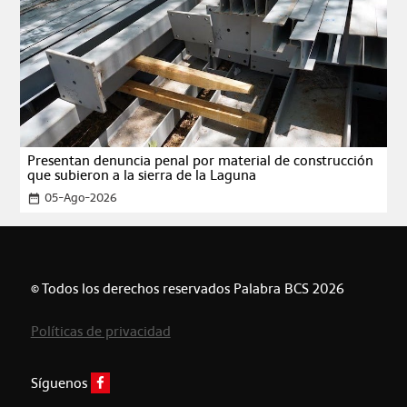
Presentan denuncia penal por material de construcción
que subieron a la sierra de la Laguna
05-Ago-2026
date_range
© Todos los derechos reservados Palabra BCS 2026
Políticas de privacidad
Síguenos