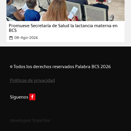
Promueve Secretaría de Salud la lactancia materna en
BCS
08-Ago-2026
date_range
© Todos los derechos reservados Palabra BCS 2026
Políticas de privacidad
Síguenos
developed StyleOne