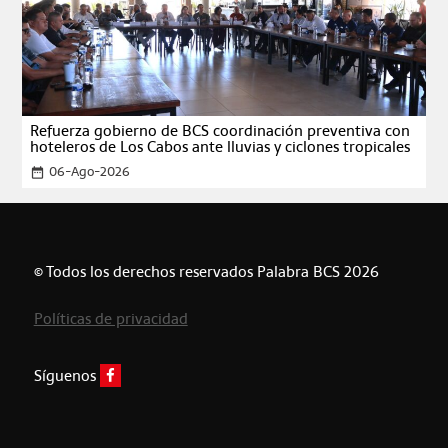
Refuerza gobierno de BCS coordinación preventiva con
hoteleros de Los Cabos ante lluvias y ciclones tropicales
06-Ago-2026
date_range
© Todos los derechos reservados Palabra BCS 2026
Políticas de privacidad
Síguenos