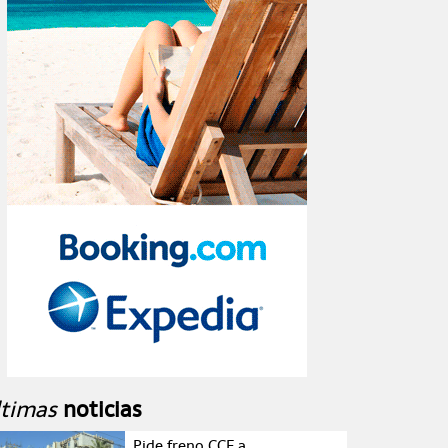
ltimas
noticias
Pide freno CCE a