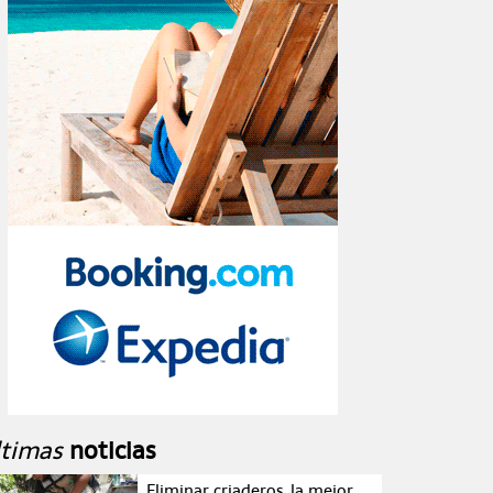
ltimas
noticias
Eliminar criaderos, la mejor