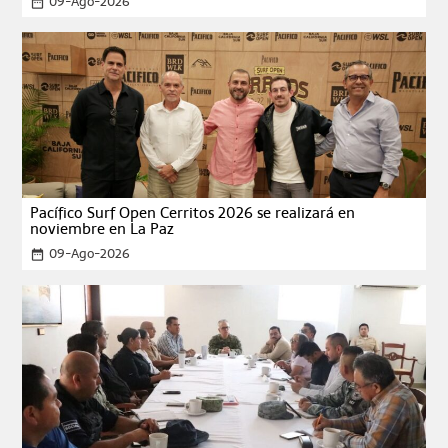
09-Ago-2026
date_range
Pacífico Surf Open Cerritos 2026 se realizará en
noviembre en La Paz
09-Ago-2026
date_range