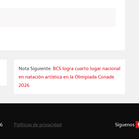
Nota Siguiente:
BCS logra cuarto lugar nacional
en natación artística en la Olimpiada Conade
2026
26
Políticas de privacidad
Síguenos