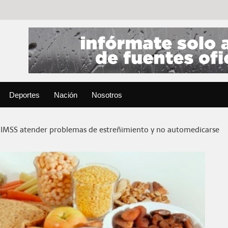
Deportes
Nación
Nosotros
IMSS atender problemas de estreñimiento y no automedicarse