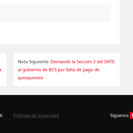
Nota Siguiente:
Demandó la Sección 3 del SNTE
a
al gobierno de BCS por falta de pago de
quinquenios
26
Políticas de privacidad
Síguenos