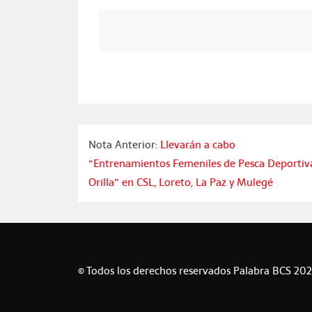
Nota Anterior:
Llevarán a cabo
“Entrenamientos Femeniles de Pesca Deportiv
Orilla” en CSL, Loreto, La Paz y Mulegé
© Todos los derechos reservados Palabra BCS 20