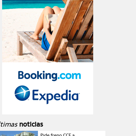
ltimas
noticias
Pide freno CCE a