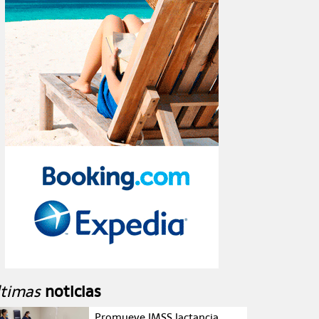
ltimas
noticias
Promueve IMSS lactancia