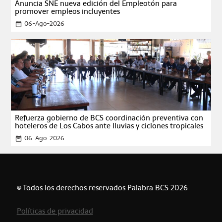
Anuncia SNE nueva edición del Empleotón para
promover empleos incluyentes
06-Ago-2026
date_range
Refuerza gobierno de BCS coordinación preventiva con
hoteleros de Los Cabos ante lluvias y ciclones tropicales
06-Ago-2026
date_range
© Todos los derechos reservados Palabra BCS 2026
Políticas de privacidad