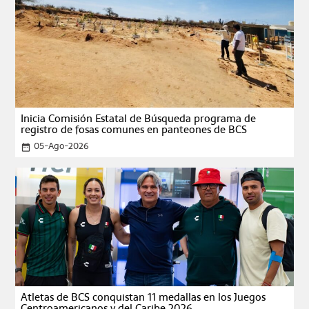
Inicia Comisión Estatal de Búsqueda programa de
registro de fosas comunes en panteones de BCS
05-Ago-2026
date_range
Atletas de BCS conquistan 11 medallas en los Juegos
Centroamericanos y del Caribe 2026