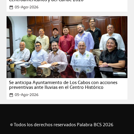
05-Ago-2026
date_range
Se anticipa Ayuntamiento de Los Cabos con acciones
preventivas ante lluvias en el Centro Histórico
05-Ago-2026
date_range
© Todos los derechos reservados Palabra BCS 2026