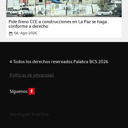
Pide freno CCE a construcciones en La Paz se haga
conforme a derecho
06-Ago-2026
date_range
© Todos los derechos reservados Palabra BCS 2026
Políticas de privacidad
Síguenos
developed StyleOne