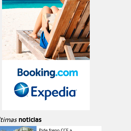
ltimas
noticias
Pide freno CCE a