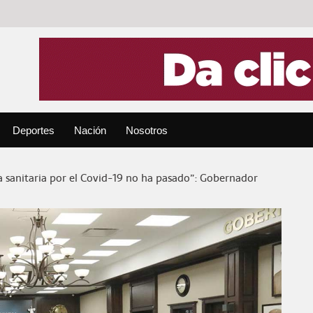
Deportes
Nación
Nosotros
 sanitaria por el Covid-19 no ha pasado”: Gobernador