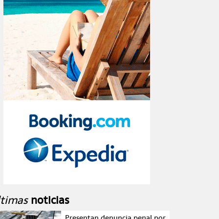
ltimas
noticias
Presentan denuncia penal por