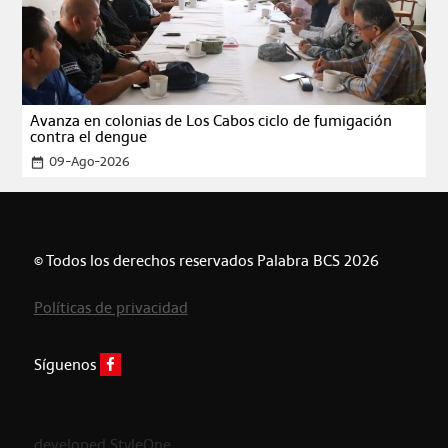
Avanza en colonias de Los Cabos ciclo de fumigación
contra el dengue
09-Ago-2026
date_range
© Todos los derechos reservados Palabra BCS 2026
Políticas de privacidad
Síguenos
developed StyleOne