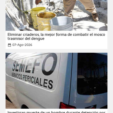
Eliminar criaderos, la mejor forma de combatir el mosco
trasmisor del dengue
07-Ago-2026
date_range
Investigan muerte de un hombre durante detención por