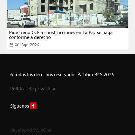
Pide freno CCE a construcciones en La Paz se haga
conforme a derecho
06-Ago-2026
date_range
© Todos los derechos reservados Palabra BCS 2026
Políticas de privacidad
Síguenos
developed StyleOne