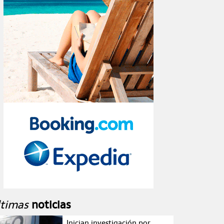
ltimas
noticias
Inician investigación por