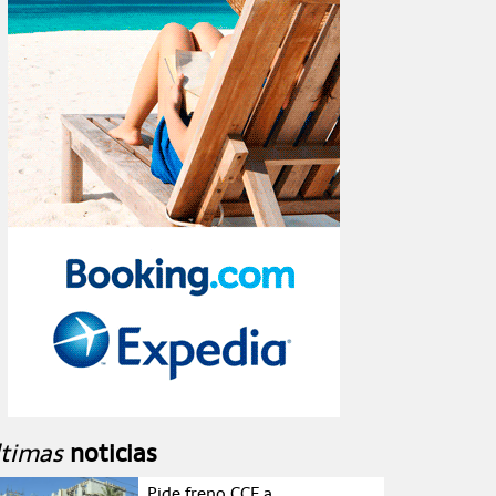
ltimas
noticias
Pide freno CCE a