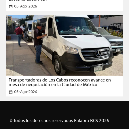
05-Ago-2026
date_range
Transportadoras de Los Cabos reconocen avance en
mesa de negociación en la Ciudad de México
05-Ago-2026
date_range
© Todos los derechos reservados Palabra BCS 2026