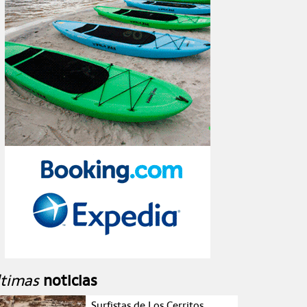
ltimas
noticias
Surfistas de Los Cerritos