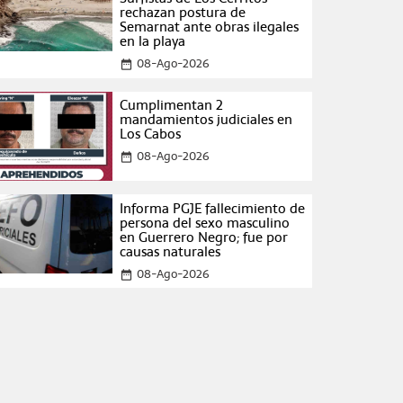
rechazan postura de
Semarnat ante obras ilegales
en la playa
08-Ago-2026
date_range
Cumplimentan 2
mandamientos judiciales en
Los Cabos
08-Ago-2026
date_range
Informa PGJE fallecimiento de
persona del sexo masculino
en Guerrero Negro; fue por
causas naturales
08-Ago-2026
date_range