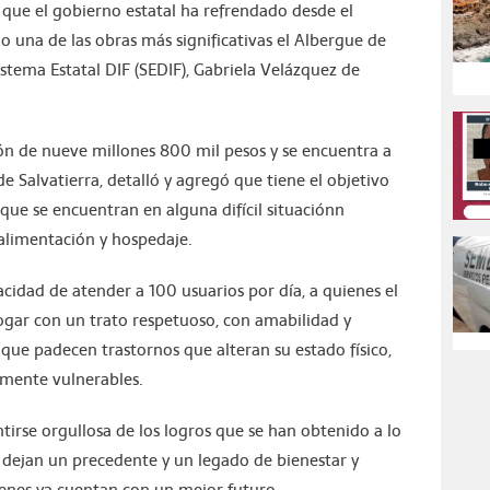
que el gobierno estatal ha refrendado desde el
o una de las obras más significativas el Albergue de
Sistema Estatal DIF (SEDIF), Gabriela Velázquez de
ión de nueve millones 800 mil pesos y se encuentra a
e Salvatierra, detalló y agregó que tiene el objetivo
 que se encuentran en alguna difícil situaciónn
alimentación y hospedaje.
idad de atender a 100 usuarios por día, a quienes el
ogar con un trato respetuoso, con amabilidad y
que padecen trastornos que alteran su estado físico,
armente vulnerables.
entirse orgullosa de los logros que se han obtenido a lo
a dejan un precedente y un legado de bienestar y
uienes ya cuentan con un mejor futuro.