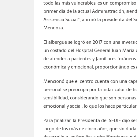
todo las más vulnerables, es un compromiso 
primer día de la actual Administración, siend
Asistencia Social”, afirmó la presidenta del 
Mendoza.
El albergue se logró en 2017 con una invers
un costado del Hospital General Juan María d
de atender a pacientes y familiares foráneos
económica y emocional, proporcionándoles 
Mencionó que el centro cuenta con una capac
personal se preocupa por brindar calor de h
sensibilidad, considerando que son personas 
emocional y social, lo que los hace particul
Para finalizar, la Presidenta del SEDIF dijo s
largo de los más de cinco años, que sin dud
desarrollo a las familias sudcalifornianas, q