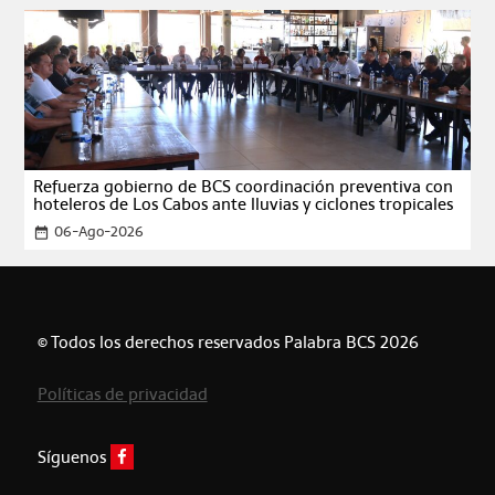
Refuerza gobierno de BCS coordinación preventiva con
hoteleros de Los Cabos ante lluvias y ciclones tropicales
06-Ago-2026
date_range
© Todos los derechos reservados Palabra BCS 2026
Políticas de privacidad
Síguenos