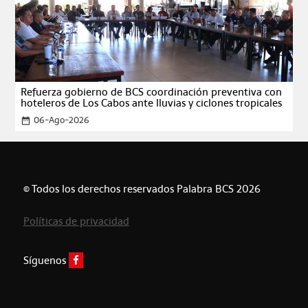
Refuerza gobierno de BCS coordinación preventiva con
hoteleros de Los Cabos ante lluvias y ciclones tropicales
06-Ago-2026
date_range
© Todos los derechos reservados Palabra BCS 2026
Políticas de privacidad
Síguenos