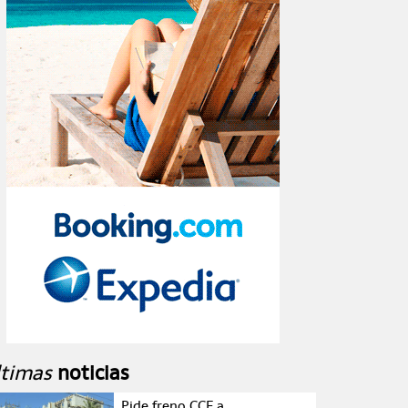
ltimas
noticias
Pide freno CCE a