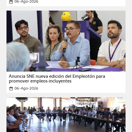
06-Ago-2026
date_range
Anuncia SNE nueva edición del Empleotón para
promover empleos incluyentes
06-Ago-2026
date_range