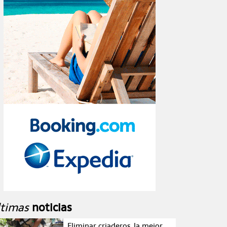
ltimas
noticias
Eliminar criaderos, la mejor